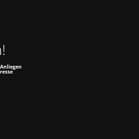
!
t Anliegen
resse